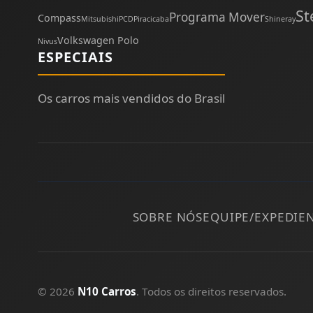
St
Programa Mover
Compass
Mitsubishi
PCD
Piracicaba
Shineray
Volkswagen Polo
Nivus
ESPECIAIS
Os carros mais vendidos do Brasil
SOBRE NÓS
EQUIPE/EXPEDIE
© 2026
N10 Carros
. Todos os direitos reservados.