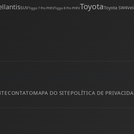
Toyota
ellantis
SUV
Toyota SW4
Veí
Tiggo 7 Pro PHEV
Tiggo 8 Pro PHEV
NTE
CONTATO
MAPA DO SITE
POLÍTICA DE PRIVACID