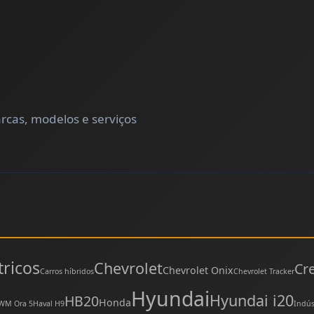
rcas, modelos e serviços
tricos
Chevrolet
Cr
Chevrolet Onix
Carros híbridos
Chevrolet Tracker
Hyundai
Hyundai i20
HB20
Honda
WM Ora 5
Haval H9
Indús