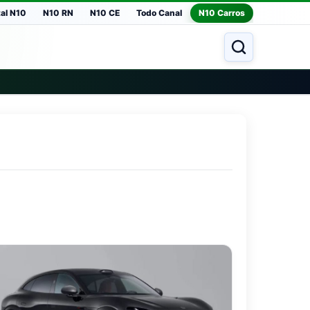
tal N10
N10 RN
N10 CE
Todo Canal
N10 Carros