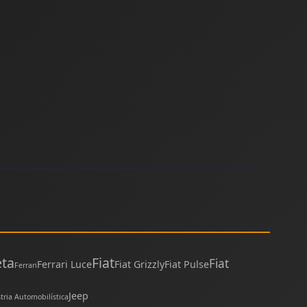
eta
Fiat
Fiat
Ferrari Luce
Fiat Grizzly
Fiat Pulse
Ferrari
Jeep
tria Automobilística