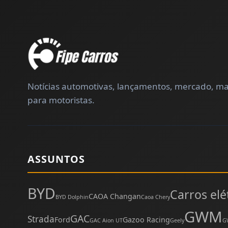
Notícias automotivas, lançamentos, mercado, ma
para motoristas.
ASSUNTOS
BYD
Carros elé
CAOA Changan
BYD Dolphin
Caoa Chery
GWM
GAC
Strada
Ford
Gazoo Racing
GAC Aion UT
Geely
G