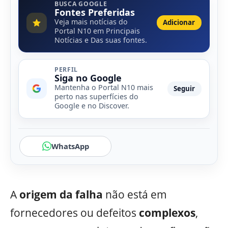
BUSCA GOOGLE
Fontes Preferidas
Veja mais notícias do
Adicionar
Portal N10 em Principais
Notícias e Das suas fontes.
PERFIL
Siga no Google
Mantenha o Portal N10 mais
Seguir
perto nas superfícies do
Google e no Discover.
WhatsApp
A
origem da falha
não está em
fornecedores ou defeitos
complexos
,