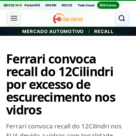
REDE N10
Portal N10
N10 RN
N10 CE
Todo Canal
N10 Carros
/
MERCADO AUTOMOTIVO
RECALL
Ferrari convoca
recall do 12Cilindri
por excesso de
escurecimento nos
vidros
Ferrari convoca recall do 12Cilindri nos
EUA devido a vidros com tonalidade