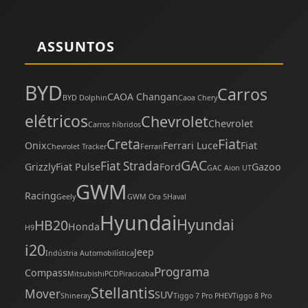
ASSUNTOS
BYD
Carros
CAOA Changan
BYD Dolphin
Caoa Chery
elétricos
Chevrolet
Chevrolet
Carros híbridos
Creta
Fiat
Onix
Ferrari Luce
Fiat
Chevrolet Tracker
Ferrari
GAC
Fiat Strada
Grizzly
Fiat Pulse
Ford
Gazoo
GAC Aion UT
GWM
Racing
Geely
GWM Ora 5
Haval
Hyundai
Hyundai
HB20
Honda
H9
i20
Jeep
Indústria Automobilística
Programa
Compass
Mitsubishi
PCD
Piracicaba
Stellantis
Mover
SUV
Shineray
Tiggo 7 Pro PHEV
Tiggo 8 Pro