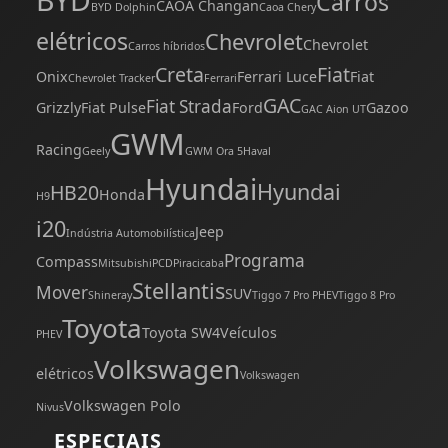
Carros
CAOA Changan
BYD Dolphin
Caoa Chery
elétricos
Chevrolet
Chevrolet
Carros híbridos
Creta
Fiat
Onix
Ferrari Luce
Fiat
Chevrolet Tracker
Ferrari
GAC
Fiat Strada
Grizzly
Fiat Pulse
Ford
Gazoo
GAC Aion UT
GWM
Racing
Geely
GWM Ora 5
Haval
Hyundai
Hyundai
HB20
Honda
H9
i20
Jeep
Indústria Automobilística
Programa
Compass
Mitsubishi
PCD
Piracicaba
Stellantis
Mover
SUV
Shineray
Tiggo 7 Pro PHEV
Tiggo 8 Pro
Toyota
Toyota SW4
Veículos
PHEV
Volkswagen
elétricos
Volkswagen
Volkswagen Polo
Nivus
ESPECIAIS