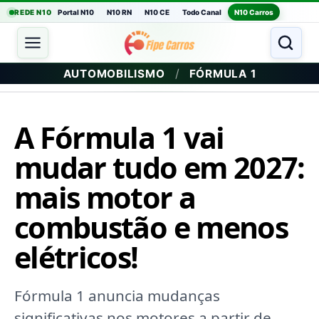
REDE N10
Portal N10
N10 RN
N10 CE
Todo Canal
N10 Carros
/
AUTOMOBILISMO
FÓRMULA 1
A Fórmula 1 vai
mudar tudo em 2027:
mais motor a
combustão e menos
elétricos!
Fórmula 1 anuncia mudanças
significativas nos motores a partir de