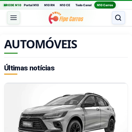
REDE N10
Portal N10
N10 RN
N10 CE
Todo Canal
N10 Carros
AUTOMÓVEIS
Últimas notícias