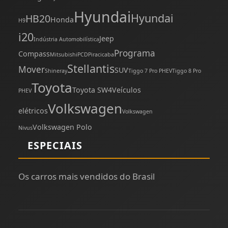
Hyundai
Hyundai
HB20
Honda
H9
i20
Jeep
Indústria Automobilística
Programa
Compass
Mitsubishi
PCD
Piracicaba
Stellantis
Mover
SUV
Shineray
Tiggo 7 Pro PHEV
Tiggo 8 Pro
Toyota
Toyota SW4
Veículos
PHEV
Volkswagen
elétricos
Volkswagen
Volkswagen Polo
Nivus
ESPECIAIS
Os carros mais vendidos do Brasil