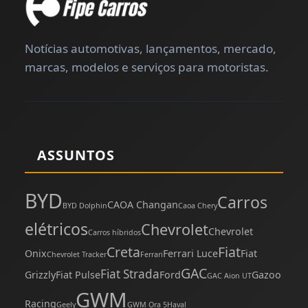
Notícias automotivas, lançamentos, mercado,
marcas, modelos e serviços para motoristas.
ASSUNTOS
BYD
Carros
CAOA Changan
BYD Dolphin
Caoa Chery
elétricos
Chevrolet
Chevrolet
Carros híbridos
Creta
Fiat
Onix
Ferrari Luce
Fiat
Chevrolet Tracker
Ferrari
GAC
Fiat Strada
Grizzly
Fiat Pulse
Ford
Gazoo
GAC Aion UT
GWM
Racing
Geely
GWM Ora 5
Haval