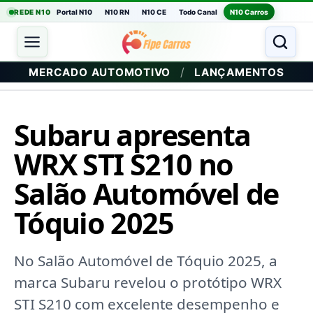
REDE N10
Portal N10
N10 RN
N10 CE
Todo Canal
N10 Carros
/
MERCADO AUTOMOTIVO
LANÇAMENTOS
Subaru apresenta
WRX STI S210 no
Salão Automóvel de
Tóquio 2025
No Salão Automóvel de Tóquio 2025, a
marca Subaru revelou o protótipo WRX
STI S210 com excelente desempenho e