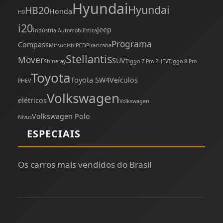
Hyundai
Hyundai
HB20
Honda
H9
i20
Jeep
Indústria Automobilística
Programa
Compass
Mitsubishi
PCD
Piracicaba
Stellantis
Mover
SUV
Shineray
Tiggo 7 Pro PHEV
Tiggo 8 Pro
Toyota
Toyota SW4
Veículos
PHEV
Volkswagen
elétricos
Volkswagen
Volkswagen Polo
Nivus
ESPECIAIS
Os carros mais vendidos do Brasil