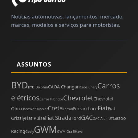
Notícias automotivas, lançamentos, mercado,
marcas, modelos e serviços para motoristas.
ASSUNTOS
BYD
Carros
CAOA Changan
BYD Dolphin
Caoa Chery
elétricos
Chevrolet
Chevrolet
Carros híbridos
Creta
Fiat
Onix
Ferrari Luce
Fiat
Chevrolet Tracker
Ferrari
GAC
Fiat Strada
Grizzly
Fiat Pulse
Ford
Gazoo
GAC Aion UT
GWM
Racing
Geely
GWM Ora 5
Haval