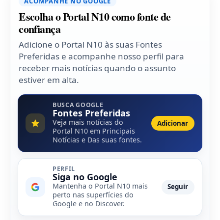
ACOMPANHE NO GOOGLE
Escolha o Portal N10 como fonte de
confiança
Adicione o Portal N10 às suas Fontes
Preferidas e acompanhe nosso perfil para
receber mais notícias quando o assunto
estiver em alta.
BUSCA GOOGLE
Fontes Preferidas
Veja mais notícias do
Adicionar
Portal N10 em Principais
Notícias e Das suas fontes.
PERFIL
Siga no Google
Mantenha o Portal N10 mais
Seguir
perto nas superfícies do
Google e no Discover.