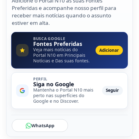
Adicione o Portal N10 às suas Fontes
Preferidas e acompanhe nosso perfil para
receber mais notícias quando o assunto
estiver em alta.
BUSCA GOOGLE
Fontes Preferidas
Veja mais notícias do
Adicionar
Portal N10 em Principais
Notícias e Das suas fontes.
PERFIL
Siga no Google
Mantenha o Portal N10 mais
Seguir
perto nas superfícies do
Google e no Discover.
WhatsApp