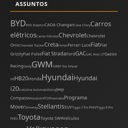
ASSUNTOS
BYD
Carros
CAOA Changan
BYD Dolphin
Caoa Chery
elétricos
Chevrolet
Chevrolet
Carros híbridos
Creta
Fiat
Onix
Ferrari Luce
Fiat
Chevrolet Tracker
Ferrari
GAC
Fiat Strada
Grizzly
Fiat Pulse
Ford
Gazoo
GAC Aion UT
GWM
Racing
Geely
GWM Ora 5
Haval
Hyundai
Hyundai
HB20
Honda
H9
i20
Jeep
Indústria Automobilística
Programa
Compass
Mitsubishi
PCD
Piracicaba
Stellantis
Mover
SUV
Shineray
Tiggo 7 Pro PHEV
Tiggo 8 Pro
Toyota
Toyota SW4
Veículos
PHEV