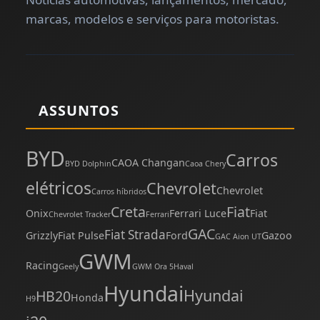
marcas, modelos e serviços para motoristas.
ASSUNTOS
BYD
Carros
CAOA Changan
BYD Dolphin
Caoa Chery
elétricos
Chevrolet
Chevrolet
Carros híbridos
Creta
Fiat
Onix
Ferrari Luce
Fiat
Chevrolet Tracker
Ferrari
GAC
Fiat Strada
Grizzly
Fiat Pulse
Ford
Gazoo
GAC Aion UT
GWM
Racing
Geely
GWM Ora 5
Haval
Hyundai
Hyundai
HB20
Honda
H9