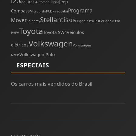
i20
Jeep
Indústria Automobilística
Programa
Compass
Mitsubishi
PCD
Piracicaba
Stellantis
Mover
SUV
Shineray
Tiggo 7 Pro PHEV
Tiggo 8 Pro
Toyota
Toyota SW4
Veículos
PHEV
Volkswagen
elétricos
Volkswagen
Volkswagen Polo
Nivus
ESPECIAIS
Os carros mais vendidos do Brasil