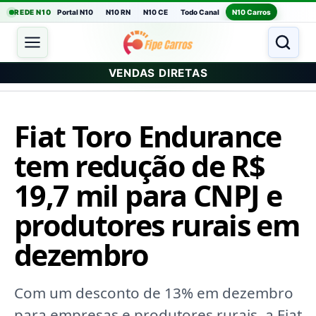
REDE N10
Portal N10
N10 RN
N10 CE
Todo Canal
N10 Carros
VENDAS DIRETAS
Fiat Toro Endurance
tem redução de R$
19,7 mil para CNPJ e
produtores rurais em
dezembro
Com um desconto de 13% em dezembro
para empresas e produtores rurais, a Fiat