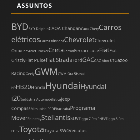
ASSUNTOS
BYD
Carros
CAOA Changan
BYD Dolphin
Caoa Chery
elétricos
Chevrolet
Chevrolet
Carros híbridos
Creta
Fiat
Onix
Ferrari Luce
Fiat
Chevrolet Tracker
Ferrari
GAC
Fiat Strada
Grizzly
Fiat Pulse
Ford
Gazoo
GAC Aion UT
GWM
Racing
Geely
GWM Ora 5
Haval
Hyundai
Hyundai
HB20
Honda
H9
i20
Jeep
Indústria Automobilística
Programa
Compass
Mitsubishi
PCD
Piracicaba
Stellantis
Mover
SUV
Shineray
Tiggo 7 Pro PHEV
Tiggo 8 Pro
Toyota
Toyota SW4
Veículos
PHEV