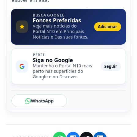
BUSCA GOOGLE
Fontes Preferidas
Veja mais notícias do
Adicionar
Portal N10 em Principais
Notícias e Das suas fontes.
PERFIL
Siga no Google
Mantenha o Portal N10 mais
Seguir
perto nas superfícies do
Google e no Discover.
WhatsApp